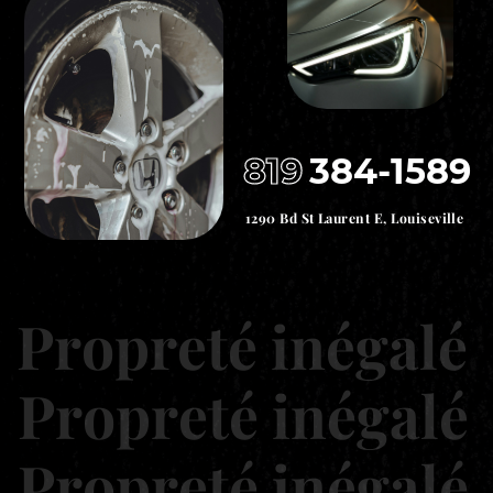
819
384-1589
1290 Bd St Laurent E, Louiseville
Propreté inégalé
Propreté inégalé
Propreté inégalé